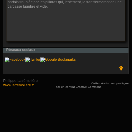
parfois troublée par les pillards qui, lentement, le transformeront en une
carcasse lugubre et vide.
Réseaux sociaux
Philippe Latrémolière
Cette création est protégée
www.latremoliere.fr
par un contrat Creative Commons