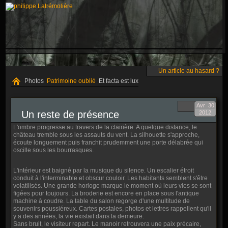
Un article au hasard ?
Photos
Patrimoine oublié
Et facta est lux
Avr
30
Un reste de présence
2012
L'ombre progresse au travers de la clairière. A quelque distance, le
château tremble sous les assauts du vent. La silhouette s'approche,
écoute longuement puis franchit prudemment une porte délabrée qui
oscille sous les bourrasques.
L'intérieur est baigné par la musique du silence. Un escalier étroit
conduit à l'interminable et obscur couloir. Les habitants semblent s'être
volatilisés. Une grande horloge marque le moment où leurs vies se sont
figées pour toujours. La broderie est encore en place sous l'antique
machine à coudre. La table du salon regorge d'une multitude de
souvenirs poussiéreux. Cartes postales, photos et lettres rappellent qu'il
y a des années, la vie existait dans la demeure.
Sans bruit, le visiteur repart. Le manoir retrouvera une paix précaire,